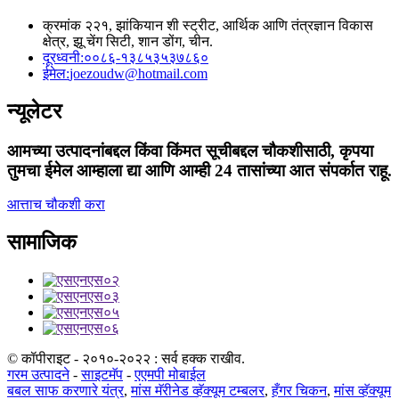
क्रमांक २२१, झांकियान शी स्ट्रीट, आर्थिक आणि तंत्रज्ञान विकास
क्षेत्र, झू चेंग सिटी, शान डोंग, चीन.
दूरध्वनी:
००८६-१३८५३५३७८६०
ईमेल:
joezoudw@hotmail.com
न्यूलेटर
आमच्या उत्पादनांबद्दल किंवा किंमत सूचीबद्दल चौकशीसाठी, कृपया
तुमचा ईमेल आम्हाला द्या आणि आम्ही 24 तासांच्या आत संपर्कात राहू.
आत्ताच चौकशी करा
सामाजिक
© कॉपीराइट - २०१०-२०२२ : सर्व हक्क राखीव.
गरम उत्पादने
-
साइटमॅप
-
एएमपी मोबाईल
बबल साफ करणारे यंत्र
,
मांस मॅरीनेड व्हॅक्यूम टम्बलर
,
हँगर चिकन
,
मांस व्हॅक्यूम