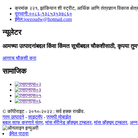
क्रमांक २२१, झांकियान शी स्ट्रीट, आर्थिक आणि तंत्रज्ञान विकास क्षेत्र
दूरध्वनी:
००८६-१३८५३५३७८६०
ईमेल:
joezoudw@hotmail.com
न्यूलेटर
आमच्या उत्पादनांबद्दल किंवा किंमत सूचीबद्दल चौकशीसाठी, कृपया तुम
आत्ताच चौकशी करा
सामाजिक
© कॉपीराइट - २०१०-२०२२ : सर्व हक्क राखीव.
गरम उत्पादने
-
साइटमॅप
-
एएमपी मोबाईल
बबल साफ करणारे यंत्र
,
मांस मॅरीनेड व्हॅक्यूम टम्बलर
,
मांस व्हॅक्यूम टम्बलर
,
अन्न
ईमेल पाठवा