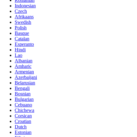
Romanian
Indonesian
Czech
Afrikaans
Swedish
Polish
Basque
Catalan
Esperanto
Hindi
Lao
Albanian
Amharic
Armenian
Azerbaijani
Belarusian
Bengali
Bosnian
Bulgarian
Cebuano
Chichewa
Corsican
Croatian
Dutch
Estonian