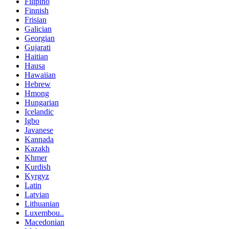
Filipino
Finnish
Frisian
Galician
Georgian
Gujarati
Haitian
Hausa
Hawaiian
Hebrew
Hmong
Hungarian
Icelandic
Igbo
Javanese
Kannada
Kazakh
Khmer
Kurdish
Kyrgyz
Latin
Latvian
Lithuanian
Luxembou..
Macedonian