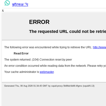
व्हॉट्सअॅप
x